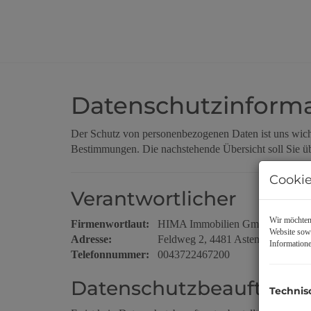
Datenschutzinforma
Der Schutz von personenbezogenen Daten ist uns wicht
Bestimmungen. Die nachstehende Übersicht soll Sie üb
Cookie
Verantwortlicher
Wir möchten 
Firmenwortlaut:
HIMA Immobilien GmbH
Website sowi
Adresse:
Feldweg 2, 4481 Asten, Österreich
Informatione
Telefonnummer:
0043722467200
Datenschutzbeauftragte
Technis