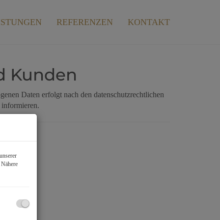
ISTUNGEN
REFERENZEN
KONTAKT
nd Kunden
genen Daten erfolgt nach den datenschutzrechtlichen
 informieren.
unserer
. Nähere