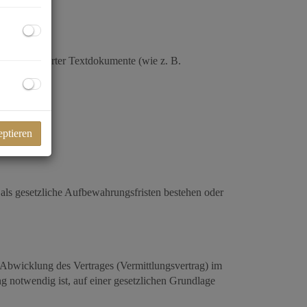
und archivierter Textdokumente (wie z. B.
eptieren
ls gesetzliche Aufbewahrungsfristen bestehen oder
 Abwicklung des Vertrages (Vermittlungsvertrag) im
 notwendig ist, auf einer gesetzlichen Grundlage