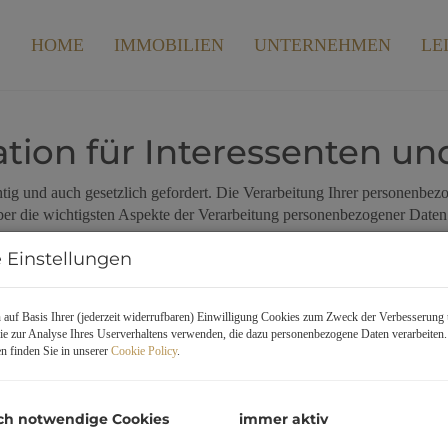
HOME
IMMOBILIEN
UNTERNEHMEN
LE
tion für Interessenten u
ig und auch gesetzlich gefordert. Die Verarbeitung Ihrer personenbezo
er die wichtigsten Aspekte der Verarbeitung personenbezogener Daten
 Einstellungen
auf Basis Ihrer (jederzeit widerrufbaren) Einwilligung Cookies zum Zweck der Verbesserung 
e zur Analyse Ihres Userverhaltens verwenden, die dazu personenbezogene Daten verarbeiten
n finden Sie in unserer
Cookie Policy
.
r
ch notwendige Cookies
immer aktiv