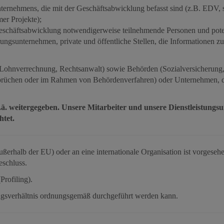
rnehmens, die mit der Geschäftsabwicklung befasst sind (z.B. EDV, s
r Projekte);
Geschäftsabwicklung notwendigerweise teilnehmende Personen und potent
ungsunternehmen, private und öffentliche Stellen, die Informationen 
r, Lohnverrechnung, Rechtsanwalt) sowie Behörden (Sozialversicherung,
üchen oder im Rahmen von Behördenverfahren) oder Unternehmen, die
ä. weitergegeben. Unsere Mitarbeiter und unsere Dienstleistungs
htet.
ßerhalb der EU) oder an eine internationale Organisation ist vorgesehe
schluss.
Profiling).
tragsverhältnis ordnungsgemäß durchgeführt werden kann.