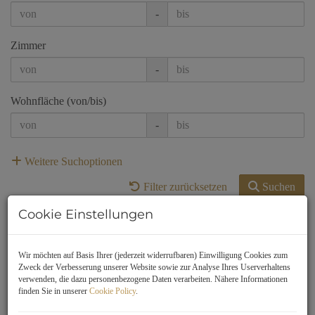
-
Zimmer
-
Wohnfläche (von/bis)
-
Weitere Suchoptionen
Filter zurücksetzen
Suchen
Cookie Einstellungen
1
2
3
4
5
Wir möchten auf Basis Ihrer (jederzeit widerrufbaren) Einwilligung Cookies zum
Standardsortierung
Zweck der Verbesserung unserer Website sowie zur Analyse Ihres Userverhaltens
×
verwenden, die dazu personenbezogene Daten verarbeiten. Nähere Informationen
finden Sie in unserer
Cookie Policy
.