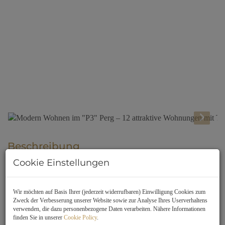
Beschreibung
Cookie Einstellungen
🏡 Moderne Wohnungen in Perg – Ihr neues Zuhause mit
Komfort!
Wir möchten auf Basis Ihrer (jederzeit widerrufbaren) Einwilligung Cookies zum
Erfüllen Sie sich den Traum vom zeitgemäßen Wohnen im Herzen
Zweck der Verbesserung unserer Website sowie zur Analyse Ihres Userverhaltens
von Perg! Unser neues Wohnbauprojekt mit
12 exklusiven
verwenden, die dazu personenbezogene Daten verarbeiten. Nähere Informationen
finden Sie in unserer
Cookie Policy
.
Einheiten
(45–91 m²) vereint
moderne