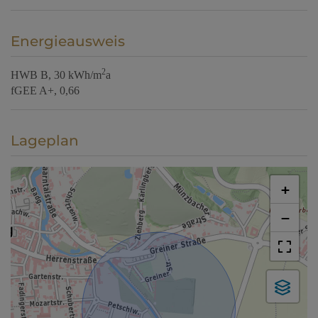
Energieausweis
2
HWB
B, 30 kWh/m
a
fGEE
A+, 0,66
Lageplan
+
−