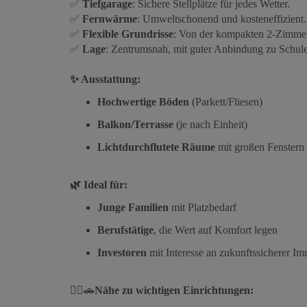
✅
Tiefgarage
: Sichere Stellplätze für jedes Wetter.
✅
Fernwärme
: Umweltschonend und kosteneffizient.
✅
Flexible Grundrisse
: Von der kompakten 2-Zimme
✅
Lage
: Zentrumsnah, mit guter Anbindung zu Schule
✨ Ausstattung:
Hochwertige Böden
(Parkett/Fliesen)
Balkon/Terrasse
(je nach Einheit)
Lichtdurchflutete Räume
mit großen Fenstern
🌿 Ideal für:
Junge Familien
mit Platzbedarf
Berufstätige
, die Wert auf Komfort legen
Investoren
mit Interesse an zukunftssicherer Im
🚶‍♀️🚗
Nähe zu wichtigen Einrichtungen: