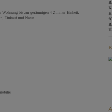
B
Ke
r-Wohnung bis zur geräumigen 4-Zimmer-Einheit.
H
n, Einkauf und Natur.
f
B
H
K
mobilie
A