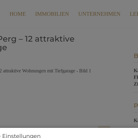
HOME
IMMOBILIEN
UNTERNEHMEN
LE
rg – 12 attraktive
ge
B
K
F
Z
P
K
 Einstellungen
Pr