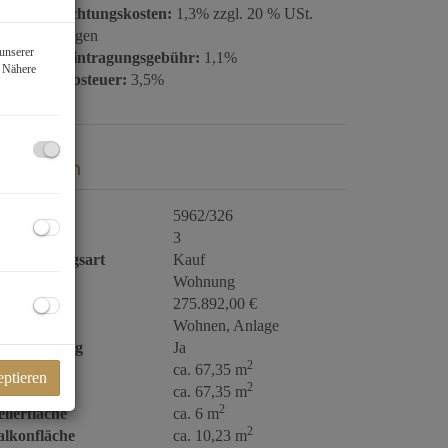
ertragserrichtungskosten:
1,3% zzgl. 20 % USt.
gl. Barauslagen
unserer
rundbucheintragungsgebühr:
1,1%
. Nähere
runderwerbsteuer:
3,5%
ckdaten
bjektnr.
5962/326
immer
3
ermarktungsart
Kauf
bjektart
Wohnung
aufpreis
275.892,00 €
utzungsart
Wohnen
Anlage
hlüsselfertig
Ja
2
läche
ca. 67,35 m
eptieren
2
ohnfläche
ca. 67,35 m
2
llerfläche
ca. 6 m
2
alkonfläche
ca. 10,23 m