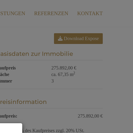
ISTUNGEN
REFERENZEN
KONTAKT
Download Expose
asisdaten zur Immobilie
aufpreis
275.892,00 €
2
läche
ca. 67,35 m
immer
3
reisinformation
aufpreis:
275.892,00 €
ovision:
3% des Kaufpreises zzgl. 20% USt.