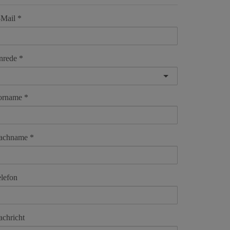
-Mail
nrede
orname
achname
lefon
chricht