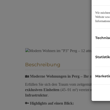
Wir möchten 
Website sowi
Informatione
Technis
Statistik
Beschreibung
Marketi
🏡 Moderne Wohnungen in Perg – Ihr neues Zuhau
Erfüllen Sie sich den Traum vom zeitgemäßen Wohne
exklusiven Einheiten
(45–91 m²) vereint
moderne Ar
Infrastruktur
.
🔑 Highlights auf einen Blick: