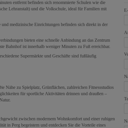
uten entfernt befinden sich renommierte Schulen wie die
 Lehranstalt) und die Volkschule, ideal für Familien mit
E
und medizinische Einrichtungen befinden sich direkt in der
A
rbindungen bieten eine schnelle Anbindung an das Zentrum
te Bahnhof ist innerhalb weniger Minuten zu Fuß erreichbar.
V
schiedene Supermärkte und Geschäfte sind fußläufig
N
ie Nähe zu Spielplatz, Grünflächen, zahlreichen Fitnessstudios
lichkeiten für sportliche Aktivitäten drinnen und draußen –
Te
Natur.
eichgewicht zwischen modernem Wohnkomfort und einer ruhigen
Na
t in Perg begeistern und entdecken Sie die Vorteile eines