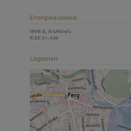
Energieausweis
2
HWB
B, 30 kWh/m
a
fGEE
A+, 0,66
Lageplan