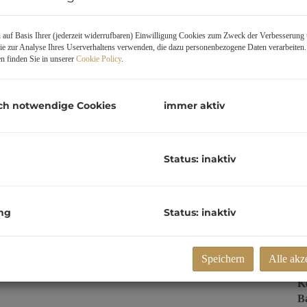
V
zz
auf Basis Ihrer (jederzeit widerrufbaren) Einwilligung Cookies zum Zweck der Verbesserung 
G
e zur Analyse Ihres Userverhaltens verwenden, die dazu personenbezogene Daten verarbeiten
G
n finden Sie in unserer
Cookie Policy
.
ch notwendige Cookies
immer aktiv
E
O
Status: inaktiv
Z
V
O
K
ng
Status: inaktiv
se mit Komfort!
N
n im Herzen von Perg! Unser neues Wohnbauprojekt mit
12
Sc
chitektur
,
hochwertige Ausstattung
und
praktische
F
Speichern
Alle akz
W
Ke
B