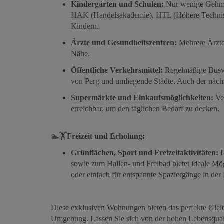
Kindergärten und Schulen:
Nur wenige Gehmin
HAK (Handelsakademie), HTL (Höhere Technische
Kindern.
Ärzte und Gesundheitszentren:
Mehrere Ärzte 
Nähe.
Öffentliche Verkehrsmittel:
Regelmäßige Busve
von Perg und umliegende Städte. Auch der nächs
Supermärkte und Einkaufsmöglichkeiten:
Ver
erreichbar, um den täglichen Bedarf zu decken.
🏊🏋️
Freizeit und Erholung:
Grünflächen, Sport und Freizeitaktivitäten:
D
sowie zum Hallen- und Freibad bietet ideale Mög
oder einfach für entspannte Spaziergänge in der 
Diese exklusiven Wohnungen bieten das perfekte Gl
Umgebung. Lassen Sie sich von der hohen Lebensqualitä