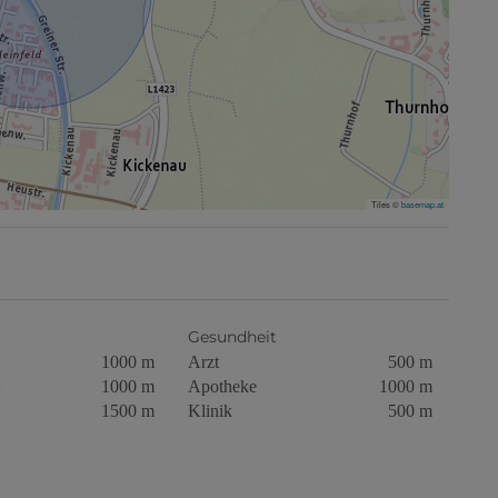
Tiles ©
basemap.at
Gesundheit
1000 m
Arzt
500 m
1000 m
Apotheke
1000 m
1500 m
Klinik
500 m