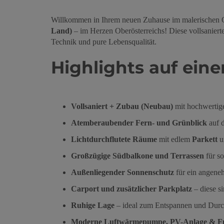
Willkommen in Ihrem neuen Zuhause im malerischen
Land)
– im Herzen Oberösterreichs! Diese vollsanier
Technik und pure Lebensqualität.
Highlights auf eine
Vollsaniert + Zubau (Neubau)
mit hochwertige
Atemberaubender Fern- und Grünblick
auf 
Lichtdurchflutete Räume
mit edlem
Parkett
u
Großzügige Südbalkone und Terrassen
für s
Außenliegender Sonnenschutz
für ein angen
Carport und zusätzlicher Parkplatz
– diese s
Ruhige Lage
– ideal zum Entspannen und Dur
Moderne Luftwärmepumpe, PV-Anlage & F