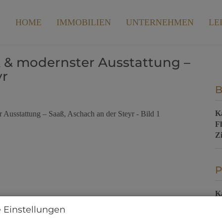
HOME
IMMOBILIEN
UNTERNEHMEN
LE
 & modernster Ausstattung –
yr
B
K
F
Z
P
K
 Einstellungen
V