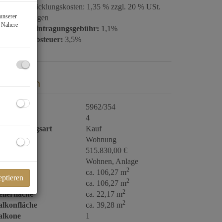
euhandabwicklungskosten: 1,35 % zzgl. 20 % USt.
unserer
gl. Barauslagen
. Nähere
rundbucheintragungsgebühr:
1,1%
runderwerbsteuer:
3,5%
ckdaten
bjektnr.
5962/354
immer
4
ermarktungsart
Kauf
bjektart
Wohnung
aufpreis
515.830,00 €
utzungsart
Wohnen
Anlage
2
läche
ca. 106,27 m
eptieren
2
ohnfläche
ca. 106,27 m
2
llerfläche
ca. 22,17 m
2
alkonfläche
ca. 39,28 m
alkone
1