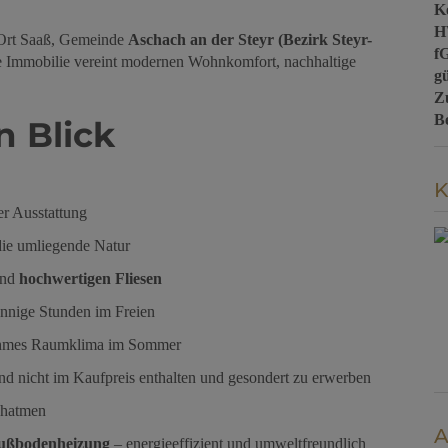
Ke
H
 Ort Saaß, Gemeinde
Aschach an der Steyr (Bezirk Steyr-
f
te Immobilie vereint modernen Wohnkomfort, nachhaltige
gü
Z
B
n Blick
K
r Ausstattung
die umliegende Natur
nd
hochwertigen Fliesen
onnige Stunden im Freien
ehmes Raumklima im Sommer
ind nicht im Kaufpreis enthalten und gesondert zu erwerben
chatmen
A
ußbodenheizung
– energieeffizient und umweltfreundlich