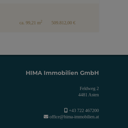
2
ca. 99,21 m
509.812,00 €
HIMA Immobilien GmbH
Feldweg 2
4481 Asten
+43 722 467200
office@hima-immobilien.at