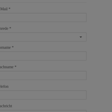
-Mail
nrede
orname
achname
lefon
chricht