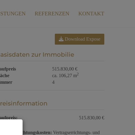
ISTUNGEN
REFERENZEN
KONTAKT
Download Expose
asisdaten zur Immobilie
aufpreis
515.830,00 €
2
läche
ca. 106,27 m
immer
4
reisinformation
aufpreis:
515.830,00 €
ertragserrichtungskosten:
Vertragserrichtungs- und