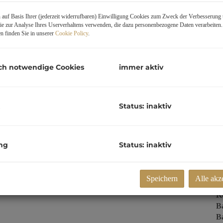
Tr
auf Basis Ihrer (jederzeit widerrufbaren) Einwilligung Cookies zum Zweck der Verbesserung 
zz
e zur Analyse Ihres Userverhaltens verwenden, die dazu personenbezogene Daten verarbeiten
G
n finden Sie in unserer
Cookie Policy
.
G
ch notwendige Cookies
immer aktiv
E
Status: inaktiv
O
Z
V
O
ng
Status: inaktiv
K
N
tblick in Aschach an
F
Speichern
Alle akz
SIONSFREI vom
W
Ke
B
B