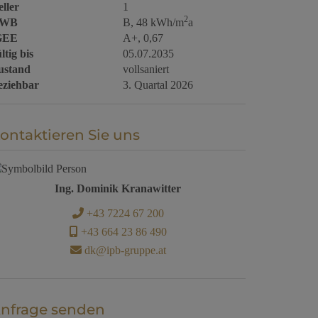
ller
1
2
WB
B, 48 kWh/m
a
GEE
A+, 0,67
ltig bis
05.07.2035
ustand
vollsaniert
eziehbar
3. Quartal 2026
ontaktieren Sie uns
Ing. Dominik Kranawitter
+43 7224 67 200
+43 664 23 86 490
dk@ipb-gruppe.at
nfrage senden