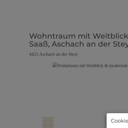
Wohntraum mit Weitblick
Saaß, Aschach an der Ste
4421 Aschach an der Steyr
Cookie