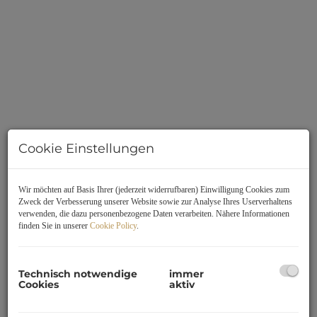
Cookie Einstellungen
Beschreibung
Wir möchten auf Basis Ihrer (jederzeit widerrufbaren) Einwilligung Cookies zum
Zweck der Verbesserung unserer Website sowie zur Analyse Ihres Userverhaltens
verwenden, die dazu personenbezogene Daten verarbeiten. Nähere Informationen
Exklusives Wohnprojekt "BIBERWEG" in Top-Lage im
finden Sie in unserer
Cookie Policy
.
Herzen von Pichling
62 moderne Wohneinheiten | 33 – 143 m² | Design &
Living
Technisch notwendige
immer
Cookies
aktiv
In bester Lage, einer ruhigen Siedlungsgegend in Pichling,
entsteht das architektonisch ansprechende Wohnprojekt