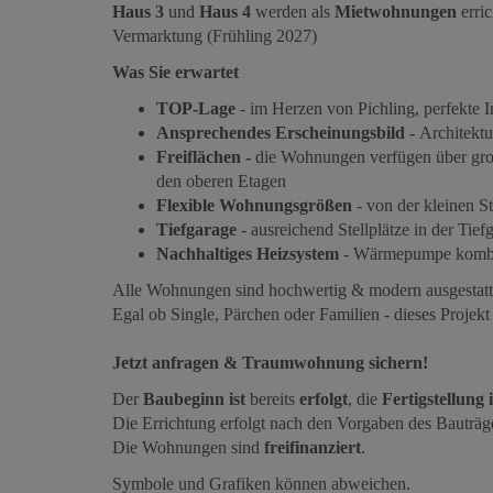
Haus 3
und
Haus 4
werden als
Mietwohnungen
erri
Vermarktung (Frühling 2027)
Was Sie erwartet
TOP-Lage
- im Herzen von Pichling, perfekte I
Ansprechendes Erscheinungsbild -
Architekt
Freiflächen -
die Wohnungen verfügen über gro
den oberen Etagen
Flexible Wohnungsgrößen
- von der kleinen
Tiefgarage
- ausreichend Stellplätze in der Tief
Nachhaltiges Heizsystem
- Wärmepumpe kombi
Alle Wohnungen sind hochwertig & modern ausgestatt
Egal ob Single, Pärchen oder Familien - dieses Projekt
Jetzt anfragen & Traumwohnung sichern!
Der
Baubeginn
ist
bereits
erfolgt
, die
Fertigstellung 
Die Errichtung erfolgt nach den Vorgaben des Bauträge
Die Wohnungen sind
freifinanziert
.
Symbole und Grafiken können abweichen.