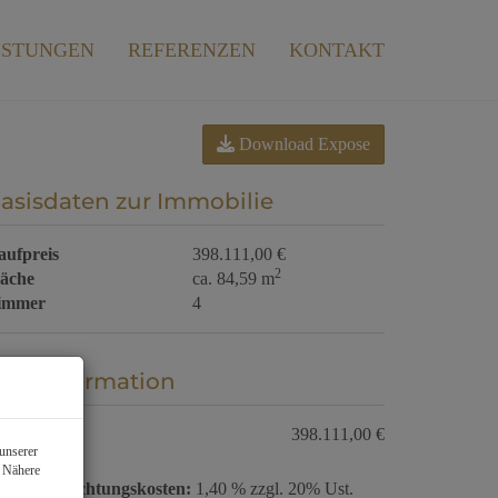
ISTUNGEN
REFERENZEN
KONTAKT
Download Expose
asisdaten zur Immobilie
aufpreis
398.111,00 €
2
läche
ca. 84,59 m
immer
4
reisinformation
aufpreis:
398.111,00 €
unserer
. Nähere
ertragserrichtungskosten:
1,40 % zzgl. 20% Ust.