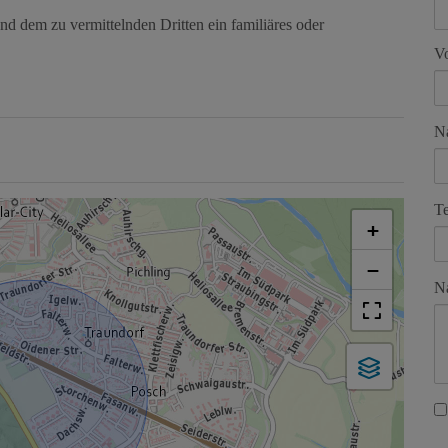
nd dem zu vermittelnden Dritten ein familiäres oder
V
N
Te
+
−
Na