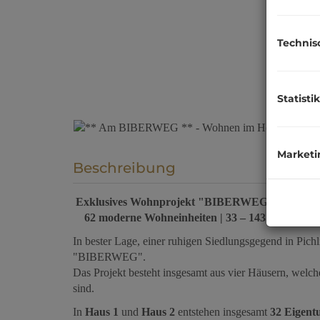
Technis
Statistik
Marketi
Beschreibung
Exklusives Wohnprojekt "BIBERWEG" in Top-La
62 moderne Wohneinheiten | 33 – 143 m² | Desig
In bester Lage, einer ruhigen Siedlungsgegend in Pich
"BIBERWEG".
Das Projekt besteht insgesamt aus vier Häusern, welc
sind.
In
Haus 1
und
Haus 2
entstehen insgesamt
32 Eigen