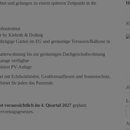
H
chtet und gelangen zu einem späteren Zeitpunkt in die
K
nfrastruktur
ur by Kleboth & Dollnig
ßzügige Gärten im EG und geräumige Terrassen/Balkone in
 Starterwohnung bis zur geräumigen Dachgeschoßwohnung
garage verfügbar
niert PV-Anlage
et mit Echtholzböden, Großformatfliesen und Sonnenschutz.
 bietet für jeden das Passende.
A
E
ist voraussichtlich im 4. Quartal 2027
geplant.
rvertragsgesetzes.
A