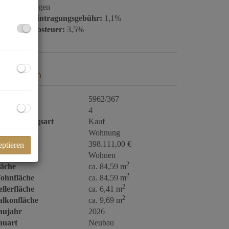
gl. Barauslagen
rundbucheintragungsgebühr:
1,1%
runderwerbsteuer:
3,5%
ckdaten
bjektnr.
5962/367
immer
4
ermarktungsart
Kauf
bjektart
Wohnung
aufpreis
398.111,00 €
eptieren
utzungsart
Wohnen
2
läche
ca. 84,59 m
2
ohnfläche
ca. 84,59 m
2
llerfläche
ca. 6,41 m
2
alkonfläche
ca. 9,69 m
aujahr
2026
auart
Neubau