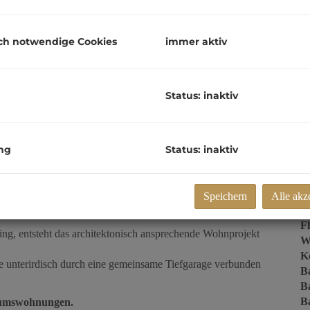
zz
G
G
ch notwendige Cookies
immer aktiv
Status: inaktiv
E
O
Z
ng
Status: inaktiv
V
O
K
ge im Herzen von Pichling
Speichern
Alle akz
N
n & Living
F
ling, entsteht das architektonisch ansprechende Wohnprojekt
W
Ke
he unterirdisch durch eine gemeinsame Tiefgarage verbunden
B
B
B
tumswohnungen.