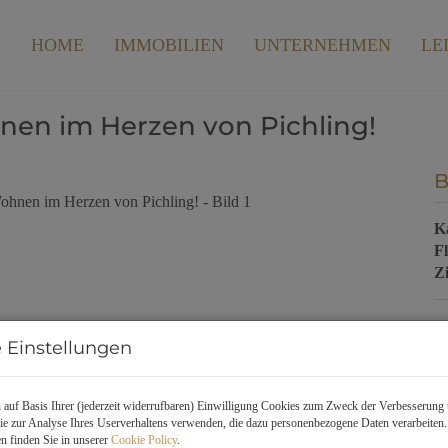
HOME
IMMOBILIEN
UNTERNEHMEN
LE
nen im Herzen von Pichling!
B
K
F
Z
P
 Einstellungen
K
auf Basis Ihrer (jederzeit widerrufbaren) Einwilligung Cookies zum Zweck der Verbesserung 
e zur Analyse Ihres Userverhaltens verwenden, die dazu personenbezogene Daten verarbeiten
V
n finden Sie in unserer
Cookie Policy
.