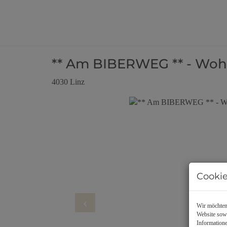
** Am BIBERWEG ** - Woh
4030 Linz
Cookie
Wir möchten 
Website sowi
Informatione