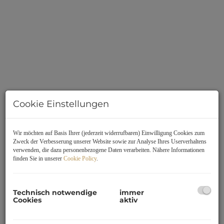
Cookie Einstellungen
Beschreibung
Wir möchten auf Basis Ihrer (jederzeit widerrufbaren) Einwilligung Cookies zum
Zweck der Verbesserung unserer Website sowie zur Analyse Ihres Userverhaltens
verwenden, die dazu personenbezogene Daten verarbeiten. Nähere Informationen
Exklusives Wohnprojekt "BIBERWEG" in Top-Lage im
finden Sie in unserer
Cookie Policy
.
Herzen von Pichling
62 moderne Wohneinheiten | 33 – 143 m² | Design &
Living
Technisch notwendige
immer
Cookies
aktiv
In bester Lage, einer ruhigen Siedlungsgegend in Pichling,
entsteht das architektonisch ansprechende Wohnprojekt