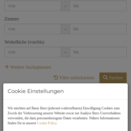
-
Zimmer
-
Wohnfläche (von/bis)
-
Weitere Suchoptionen
Filter zurücksetzen
Suchen
Cookie Einstellungen
1
2
3
4
Wir möchten auf Basis Ihrer (jederzeit widerrufbaren) Einwilligung Cookies zum
Zweck der Verbesserung unserer Website sowie zur Analyse Ihres Userverhaltens
Standardsortierung
×
verwenden, die dazu personenbezogene Daten verarbeiten. Nähere Informationen
finden Sie in unserer
Cookie Policy
.